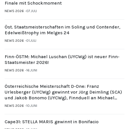
Finale mit Schockmoment
NEWS 2026
07.JULI
Öst. Staatsmeisterschaften im Soling und Contender,
Edelweißtrophy im Melges 24
NEWS 2026
01.JULI
Finn-ÖSTM: Michael Luschan (UYCWg) ist neuer Finn-
Staatsmeister 2026!
NEWS 2026
16.JUNI
Österreichische Meisterschaft D-One: Franz
Urlesberger (UYCWg) gewinnt vor Jörg Deimling (SCA)
und Jakob Bonomo (UYCWg), Finnduell an Michael
Gubi (UYCMo)
NEWS 2026
10.JUNI
Cape31: STELLA MARIS gewinnt in Bonifacio