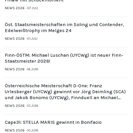
NEWS 2026
07.JULI
Öst. Staatsmeisterschaften im Soling und Contender,
Edelweißtrophy im Melges 24
NEWS 2026
01.JULI
Finn-ÖSTM: Michael Luschan (UYCWg) ist neuer Finn-
Staatsmeister 2026!
NEWS 2026
16.JUNI
Österreichische Meisterschaft D-One: Franz
Urlesberger (UYCWg) gewinnt vor Jörg Deimling (SCA)
und Jakob Bonomo (UYCWg), Finnduell an Michael
Gubi (UYCMo)
NEWS 2026
10.JUNI
Cape31: STELLA MARIS gewinnt in Bonifacio
NEWS 2026
10.JUNI