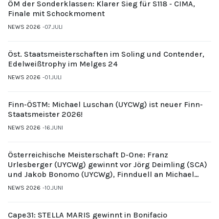
ÖM der Sonderklassen: Klarer Sieg für S118 - CIMA,
Finale mit Schockmoment
NEWS 2026
07.JULI
Öst. Staatsmeisterschaften im Soling und Contender,
Edelweißtrophy im Melges 24
NEWS 2026
01.JULI
Finn-ÖSTM: Michael Luschan (UYCWg) ist neuer Finn-
Staatsmeister 2026!
NEWS 2026
16.JUNI
Österreichische Meisterschaft D-One: Franz
Urlesberger (UYCWg) gewinnt vor Jörg Deimling (SCA)
und Jakob Bonomo (UYCWg), Finnduell an Michael
Gubi (UYCMo)
NEWS 2026
10.JUNI
Cape31: STELLA MARIS gewinnt in Bonifacio