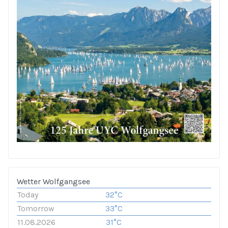
Wetter Wolfgangsee
Today
32°C
Tomorrow
33°C
11.08.2026
31°C