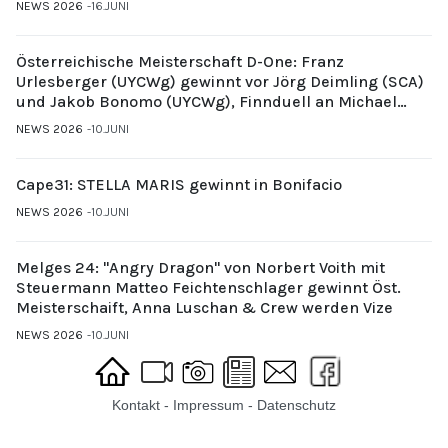
NEWS 2026
16.JUNI
Österreichische Meisterschaft D-One: Franz
Urlesberger (UYCWg) gewinnt vor Jörg Deimling (SCA)
und Jakob Bonomo (UYCWg), Finnduell an Michael
Gubi (UYCMo)
NEWS 2026
10.JUNI
Cape31: STELLA MARIS gewinnt in Bonifacio
NEWS 2026
10.JUNI
Melges 24: "Angry Dragon" von Norbert Voith mit
Steuermann Matteo Feichtenschlager gewinnt Öst.
Meisterschaift, Anna Luschan & Crew werden Vize
NEWS 2026
10.JUNI
Kontakt
-
Impressum
-
Datenschutz