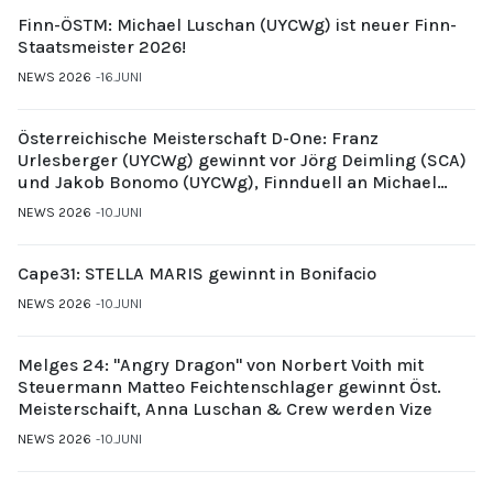
Finn-ÖSTM: Michael Luschan (UYCWg) ist neuer Finn-
Staatsmeister 2026!
NEWS 2026
16.JUNI
Österreichische Meisterschaft D-One: Franz
Urlesberger (UYCWg) gewinnt vor Jörg Deimling (SCA)
und Jakob Bonomo (UYCWg), Finnduell an Michael
Gubi (UYCMo)
NEWS 2026
10.JUNI
Cape31: STELLA MARIS gewinnt in Bonifacio
NEWS 2026
10.JUNI
Melges 24: "Angry Dragon" von Norbert Voith mit
Steuermann Matteo Feichtenschlager gewinnt Öst.
Meisterschaift, Anna Luschan & Crew werden Vize
NEWS 2026
10.JUNI