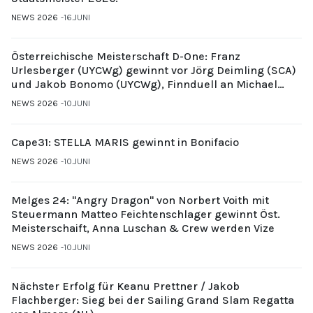
NEWS 2026
16.JUNI
Österreichische Meisterschaft D-One: Franz
Urlesberger (UYCWg) gewinnt vor Jörg Deimling (SCA)
und Jakob Bonomo (UYCWg), Finnduell an Michael
Gubi (UYCMo)
NEWS 2026
10.JUNI
Cape31: STELLA MARIS gewinnt in Bonifacio
NEWS 2026
10.JUNI
Melges 24: "Angry Dragon" von Norbert Voith mit
Steuermann Matteo Feichtenschlager gewinnt Öst.
Meisterschaift, Anna Luschan & Crew werden Vize
NEWS 2026
10.JUNI
Nächster Erfolg für Keanu Prettner / Jakob
Flachberger: Sieg bei der Sailing Grand Slam Regatta