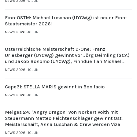
NEWS 2026
01.JULI
Finn-ÖSTM: Michael Luschan (UYCWg) ist neuer Finn-
Staatsmeister 2026!
NEWS 2026
16.JUNI
Österreichische Meisterschaft D-One: Franz
Urlesberger (UYCWg) gewinnt vor Jörg Deimling (SCA)
und Jakob Bonomo (UYCWg), Finnduell an Michael
Gubi (UYCMo)
NEWS 2026
10.JUNI
Cape31: STELLA MARIS gewinnt in Bonifacio
NEWS 2026
10.JUNI
Melges 24: "Angry Dragon" von Norbert Voith mit
Steuermann Matteo Feichtenschlager gewinnt Öst.
Meisterschaift, Anna Luschan & Crew werden Vize
NEWS 2026
10.JUNI