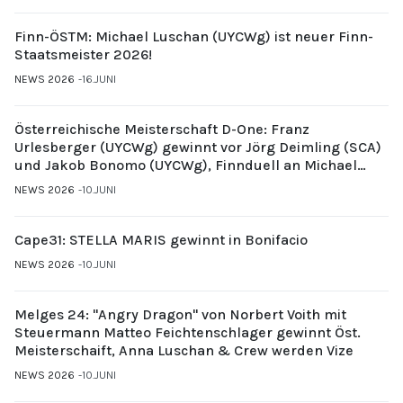
Finn-ÖSTM: Michael Luschan (UYCWg) ist neuer Finn-
Staatsmeister 2026!
NEWS 2026
16.JUNI
Österreichische Meisterschaft D-One: Franz
Urlesberger (UYCWg) gewinnt vor Jörg Deimling (SCA)
und Jakob Bonomo (UYCWg), Finnduell an Michael
Gubi (UYCMo)
NEWS 2026
10.JUNI
Cape31: STELLA MARIS gewinnt in Bonifacio
NEWS 2026
10.JUNI
Melges 24: "Angry Dragon" von Norbert Voith mit
Steuermann Matteo Feichtenschlager gewinnt Öst.
Meisterschaift, Anna Luschan & Crew werden Vize
NEWS 2026
10.JUNI