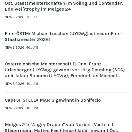
Öst. Staatsmeisterschaften im Soling und Contender,
Edelweißtrophy im Melges 24
NEWS 2026
01.JULI
Finn-ÖSTM: Michael Luschan (UYCWg) ist neuer Finn-
Staatsmeister 2026!
NEWS 2026
16.JUNI
Österreichische Meisterschaft D-One: Franz
Urlesberger (UYCWg) gewinnt vor Jörg Deimling (SCA)
und Jakob Bonomo (UYCWg), Finnduell an Michael
Gubi (UYCMo)
NEWS 2026
10.JUNI
Cape31: STELLA MARIS gewinnt in Bonifacio
NEWS 2026
10.JUNI
Melges 24: "Angry Dragon" von Norbert Voith mit
Steuermann Matteo Feichtenschlager gewinnt Öst.