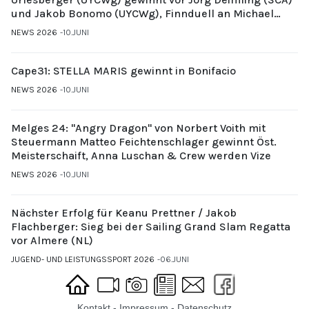
und Jakob Bonomo (UYCWg), Finnduell an Michael
Gubi (UYCMo)
NEWS 2026
10.JUNI
Cape31: STELLA MARIS gewinnt in Bonifacio
NEWS 2026
10.JUNI
Melges 24: "Angry Dragon" von Norbert Voith mit
Steuermann Matteo Feichtenschlager gewinnt Öst.
Meisterschaift, Anna Luschan & Crew werden Vize
NEWS 2026
10.JUNI
Nächster Erfolg für Keanu Prettner / Jakob
Flachberger: Sieg bei der Sailing Grand Slam Regatta
vor Almere (NL)
JUGEND- UND LEISTUNGSSPORT 2026
06.JUNI
Kontakt
-
Impressum
-
Datenschutz