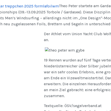
Theo Peter startete am Garda
onships (09.-13.09.2025 Torbole / Gardasee). Diese Diszipli
ts Men’s Windsurfing – allerdings nicht im „One Design“-Mo
ch neu zugelassenen Foils, Brettern und Segeln in unterschied
Der Athlet vom Union Yacht Club Wol
an.
19 Rennen wurden auf fünf Tage verte
Niederösterreicher über Silber jubeln
war ein sehr cooles Erlebnis, eine 
am Ende ein Vizeweltmeistertitel. D
erweitern. Die einzelnen Herausforde
an mein Ziel gebracht: eine erfolgrei
zusammen.
Textquelle: ÖSV/segelverband.at