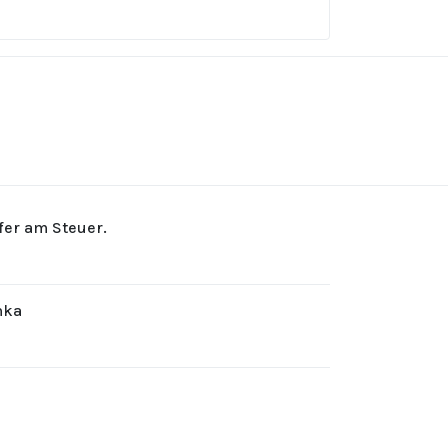
rfer am Steuer.
hka