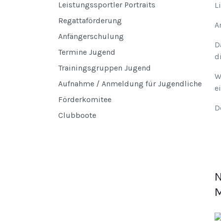
Leistungssportler Portraits
L
Regattaförderung
A
Anfängerschulung
D
Termine Jugend
d
Trainingsgruppen Jugend
W
Aufnahme / Anmeldung für Jugendliche
e
Förderkomitee
D
Clubboote
N
M