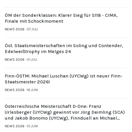
ÖM der Sonderklassen: Klarer Sieg für S118 - CIMA,
Finale mit Schockmoment
NEWS 2026
07.JULI
Öst. Staatsmeisterschaften im Soling und Contender,
Edelweißtrophy im Melges 24
NEWS 2026
01.JULI
Finn-ÖSTM: Michael Luschan (UYCWg) ist neuer Finn-
Staatsmeister 2026!
NEWS 2026
16.JUNI
Österreichische Meisterschaft D-One: Franz
Urlesberger (UYCWg) gewinnt vor Jörg Deimling (SCA)
und Jakob Bonomo (UYCWg), Finnduell an Michael
Gubi (UYCMo)
NEWS 2026
10.JUNI