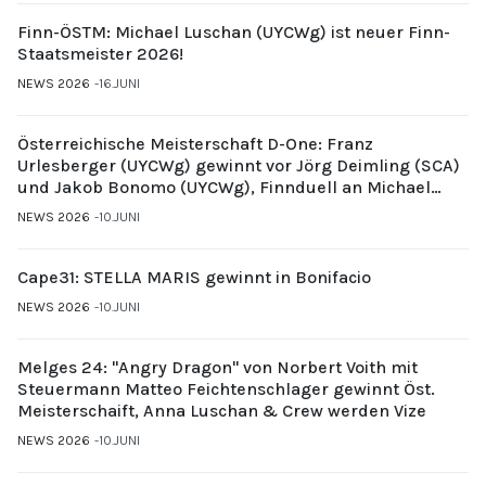
Finn-ÖSTM: Michael Luschan (UYCWg) ist neuer Finn-
Staatsmeister 2026!
NEWS 2026
16.JUNI
Österreichische Meisterschaft D-One: Franz
Urlesberger (UYCWg) gewinnt vor Jörg Deimling (SCA)
und Jakob Bonomo (UYCWg), Finnduell an Michael
Gubi (UYCMo)
NEWS 2026
10.JUNI
Cape31: STELLA MARIS gewinnt in Bonifacio
NEWS 2026
10.JUNI
Melges 24: "Angry Dragon" von Norbert Voith mit
Steuermann Matteo Feichtenschlager gewinnt Öst.
Meisterschaift, Anna Luschan & Crew werden Vize
NEWS 2026
10.JUNI