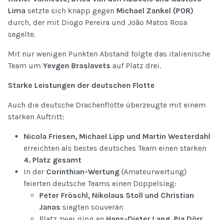
Lima
setzte sich knapp gegen
Michael Zankel (POR)
durch, der mit Diogo Pereira und João Matos Rosa
segelte.
Mit nur wenigen Punkten Abstand folgte das italienische
Team um
Yevgen Braslavets
auf Platz drei.
Starke Leistungen der deutschen Flotte
Auch die deutsche Drachenflotte überzeugte mit einem
starken Auftritt:
Nicola Friesen, Michael Lipp und Martin Westerdahl
erreichten als bestes deutsches Team einen starken
4. Platz gesamt
In der
Corinthian-Wertung
(Amateurwertung)
feierten deutsche Teams einen Doppelsieg:
Peter Fröschl, Nikolaus Stoll und Christian
Janas
siegten souverän
Platz zwei ging an
Hans-Dieter Lang, Pia Dörr