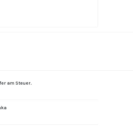
rfer am Steuer.
hka