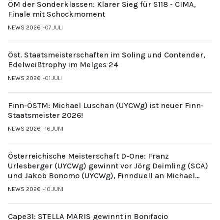
ÖM der Sonderklassen: Klarer Sieg für S118 - CIMA,
Finale mit Schockmoment
NEWS 2026
07.JULI
Öst. Staatsmeisterschaften im Soling und Contender,
Edelweißtrophy im Melges 24
NEWS 2026
01.JULI
Finn-ÖSTM: Michael Luschan (UYCWg) ist neuer Finn-
Staatsmeister 2026!
NEWS 2026
16.JUNI
Österreichische Meisterschaft D-One: Franz
Urlesberger (UYCWg) gewinnt vor Jörg Deimling (SCA)
und Jakob Bonomo (UYCWg), Finnduell an Michael
Gubi (UYCMo)
NEWS 2026
10.JUNI
Cape31: STELLA MARIS gewinnt in Bonifacio