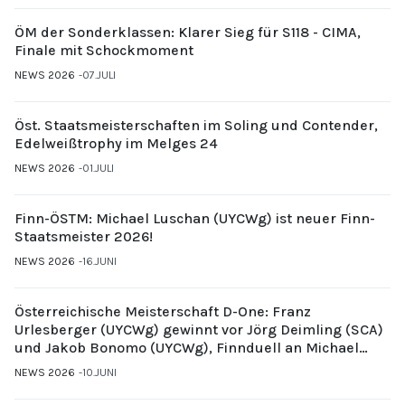
ÖM der Sonderklassen: Klarer Sieg für S118 - CIMA,
Finale mit Schockmoment
NEWS 2026
07.JULI
Öst. Staatsmeisterschaften im Soling und Contender,
Edelweißtrophy im Melges 24
NEWS 2026
01.JULI
Finn-ÖSTM: Michael Luschan (UYCWg) ist neuer Finn-
Staatsmeister 2026!
NEWS 2026
16.JUNI
Österreichische Meisterschaft D-One: Franz
Urlesberger (UYCWg) gewinnt vor Jörg Deimling (SCA)
und Jakob Bonomo (UYCWg), Finnduell an Michael
Gubi (UYCMo)
NEWS 2026
10.JUNI