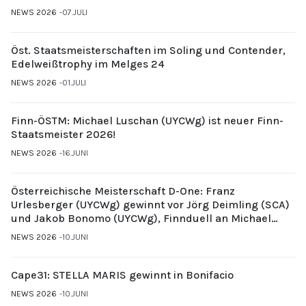
NEWS 2026
07.JULI
Öst. Staatsmeisterschaften im Soling und Contender,
Edelweißtrophy im Melges 24
NEWS 2026
01.JULI
Finn-ÖSTM: Michael Luschan (UYCWg) ist neuer Finn-
Staatsmeister 2026!
NEWS 2026
16.JUNI
Österreichische Meisterschaft D-One: Franz
Urlesberger (UYCWg) gewinnt vor Jörg Deimling (SCA)
und Jakob Bonomo (UYCWg), Finnduell an Michael
Gubi (UYCMo)
NEWS 2026
10.JUNI
Cape31: STELLA MARIS gewinnt in Bonifacio
NEWS 2026
10.JUNI