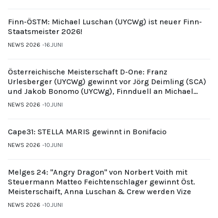
Finn-ÖSTM: Michael Luschan (UYCWg) ist neuer Finn-
Staatsmeister 2026!
NEWS 2026
16.JUNI
Österreichische Meisterschaft D-One: Franz
Urlesberger (UYCWg) gewinnt vor Jörg Deimling (SCA)
und Jakob Bonomo (UYCWg), Finnduell an Michael
Gubi (UYCMo)
NEWS 2026
10.JUNI
Cape31: STELLA MARIS gewinnt in Bonifacio
NEWS 2026
10.JUNI
Melges 24: "Angry Dragon" von Norbert Voith mit
Steuermann Matteo Feichtenschlager gewinnt Öst.
Meisterschaift, Anna Luschan & Crew werden Vize
NEWS 2026
10.JUNI