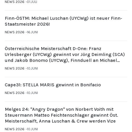
NEWS 2026
01.JULI
Finn-ÖSTM: Michael Luschan (UYCWg) ist neuer Finn-
Staatsmeister 2026!
NEWS 2026
16.JUNI
Österreichische Meisterschaft D-One: Franz
Urlesberger (UYCWg) gewinnt vor Jörg Deimling (SCA)
und Jakob Bonomo (UYCWg), Finnduell an Michael
Gubi (UYCMo)
NEWS 2026
10.JUNI
Cape31: STELLA MARIS gewinnt in Bonifacio
NEWS 2026
10.JUNI
Melges 24: "Angry Dragon" von Norbert Voith mit
Steuermann Matteo Feichtenschlager gewinnt Öst.
Meisterschaift, Anna Luschan & Crew werden Vize
NEWS 2026
10.JUNI