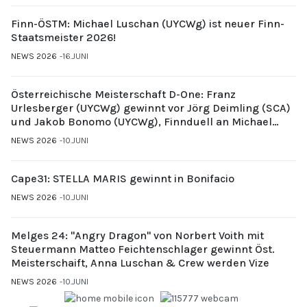
Finn-ÖSTM: Michael Luschan (UYCWg) ist neuer Finn-
Staatsmeister 2026!
NEWS 2026
16.JUNI
Österreichische Meisterschaft D-One: Franz
Urlesberger (UYCWg) gewinnt vor Jörg Deimling (SCA)
und Jakob Bonomo (UYCWg), Finnduell an Michael
Gubi (UYCMo)
NEWS 2026
10.JUNI
Cape31: STELLA MARIS gewinnt in Bonifacio
NEWS 2026
10.JUNI
Melges 24: "Angry Dragon" von Norbert Voith mit
Steuermann Matteo Feichtenschlager gewinnt Öst.
Meisterschaift, Anna Luschan & Crew werden Vize
NEWS 2026
10.JUNI