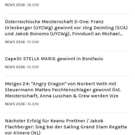
NEWS 2026
16.JUNI
Österreichische Meisterschaft D-One: Franz
Urlesberger (UYCWg) gewinnt vor Jörg Deimling (SCA)
und Jakob Bonomo (UYCWg), Finnduell an Michael
Gubi (UYCMo)
NEWS 2026
10.JUNI
Cape31: STELLA MARIS gewinnt in Bonifacio
NEWS 2026
10.JUNI
Melges 24: "Angry Dragon" von Norbert Voith mit
Steuermann Matteo Feichtenschlager gewinnt Öst.
Meisterschaift, Anna Luschan & Crew werden Vize
NEWS 2026
10.JUNI
Nächster Erfolg für Keanu Prettner / Jakob
Flachberger: Sieg bei der Sailing Grand Slam Regatta
vor Almere (NL)