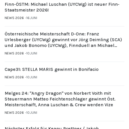
Finn-ÖSTM: Michael Luschan (UYCWg) ist neuer Finn-
Staatsmeister 2026!
NEWS 2026
16.JUNI
Österreichische Meisterschaft D-One: Franz
Urlesberger (UYCWg) gewinnt vor Jörg Deimling (SCA)
und Jakob Bonomo (UYCWg), Finnduell an Michael
Gubi (UYCMo)
NEWS 2026
10.JUNI
Cape31: STELLA MARIS gewinnt in Bonifacio
NEWS 2026
10.JUNI
Melges 24: "Angry Dragon" von Norbert Voith mit
Steuermann Matteo Feichtenschlager gewinnt Öst.
Meisterschaift, Anna Luschan & Crew werden Vize
NEWS 2026
10.JUNI
Nächster Erfolg für Keanu Prettner / Jakob