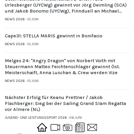
Urlesberger (UYCWg) gewinnt vor Jörg Deimling (SCA)
und Jakob Bonomo (UYCWg), Finnduell an Michael
Gubi (UYCMo)
NEWS 2026
10.JUNI
Cape31: STELLA MARIS gewinnt in Bonifacio
NEWS 2026
10.JUNI
Melges 24: "Angry Dragon" von Norbert Voith mit
Steuermann Matteo Feichtenschlager gewinnt Öst.
Meisterschaift, Anna Luschan & Crew werden Vize
NEWS 2026
10.JUNI
Nächster Erfolg für Keanu Prettner / Jakob
Flachberger: Sieg bei der Sailing Grand Slam Regatta
vor Almere (NL)
JUGEND- UND LEISTUNGSSPORT 2026
06.JUNI