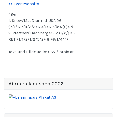
>> Eventwebsite
49er
1. Snow/MacDiarmid USA 26
(2/1/1/2/4/3/3/1/3/1/1/2/(5)/(6)/2)
2. Prettner/Flachberger 32 (1/2/(10-
RET)/1/1/2/1/2/5/2/(8)/6/1/4/4)
Text-und Bildquelle: ÖSV / profs.at
Abriana lacusana 2026