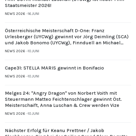
Staatsmeister 2026!
NEWS 2026
16.JUNI
Österreichische Meisterschaft D-One: Franz
Urlesberger (UYCWg) gewinnt vor Jörg Deimling (SCA)
und Jakob Bonomo (UYCWg), Finnduell an Michael
Gubi (UYCMo)
NEWS 2026
10.JUNI
Cape31: STELLA MARIS gewinnt in Bonifacio
NEWS 2026
10.JUNI
Melges 24: "Angry Dragon" von Norbert Voith mit
Steuermann Matteo Feichtenschlager gewinnt Öst.
Meisterschaift, Anna Luschan & Crew werden Vize
NEWS 2026
10.JUNI
Nächster Erfolg für Keanu Prettner / Jakob