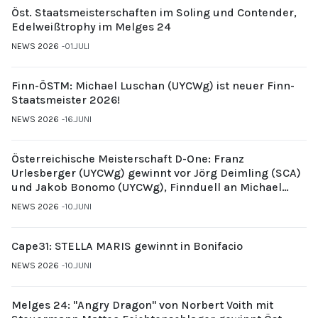
Öst. Staatsmeisterschaften im Soling und Contender,
Edelweißtrophy im Melges 24
NEWS 2026
01.JULI
Finn-ÖSTM: Michael Luschan (UYCWg) ist neuer Finn-
Staatsmeister 2026!
NEWS 2026
16.JUNI
Österreichische Meisterschaft D-One: Franz
Urlesberger (UYCWg) gewinnt vor Jörg Deimling (SCA)
und Jakob Bonomo (UYCWg), Finnduell an Michael
Gubi (UYCMo)
NEWS 2026
10.JUNI
Cape31: STELLA MARIS gewinnt in Bonifacio
NEWS 2026
10.JUNI
Melges 24: "Angry Dragon" von Norbert Voith mit