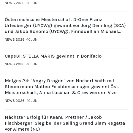
NEWS 2026
16.JUNI
Österreichische Meisterschaft D-One: Franz
Urlesberger (UYCWg) gewinnt vor Jörg Deimling (SCA)
und Jakob Bonomo (UYCWg), Finnduell an Michael
Gubi (UYCMo)
NEWS 2026
10.JUNI
Cape31: STELLA MARIS gewinnt in Bonifacio
NEWS 2026
10.JUNI
Melges 24: "Angry Dragon" von Norbert Voith mit
Steuermann Matteo Feichtenschlager gewinnt Öst.
Meisterschaift, Anna Luschan & Crew werden Vize
NEWS 2026
10.JUNI
Nächster Erfolg für Keanu Prettner / Jakob
Flachberger: Sieg bei der Sailing Grand Slam Regatta
vor Almere (NL)