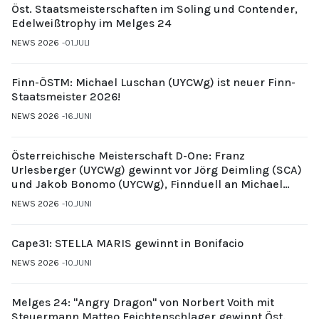
Öst. Staatsmeisterschaften im Soling und Contender,
Edelweißtrophy im Melges 24
NEWS 2026
01.JULI
Finn-ÖSTM: Michael Luschan (UYCWg) ist neuer Finn-
Staatsmeister 2026!
NEWS 2026
16.JUNI
Österreichische Meisterschaft D-One: Franz
Urlesberger (UYCWg) gewinnt vor Jörg Deimling (SCA)
und Jakob Bonomo (UYCWg), Finnduell an Michael
Gubi (UYCMo)
NEWS 2026
10.JUNI
Cape31: STELLA MARIS gewinnt in Bonifacio
NEWS 2026
10.JUNI
Melges 24: "Angry Dragon" von Norbert Voith mit
Steuermann Matteo Feichtenschlager gewinnt Öst.