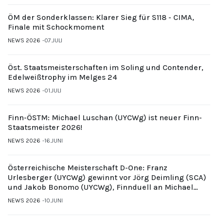
ÖM der Sonderklassen: Klarer Sieg für S118 - CIMA,
Finale mit Schockmoment
NEWS 2026
07.JULI
Öst. Staatsmeisterschaften im Soling und Contender,
Edelweißtrophy im Melges 24
NEWS 2026
01.JULI
Finn-ÖSTM: Michael Luschan (UYCWg) ist neuer Finn-
Staatsmeister 2026!
NEWS 2026
16.JUNI
Österreichische Meisterschaft D-One: Franz
Urlesberger (UYCWg) gewinnt vor Jörg Deimling (SCA)
und Jakob Bonomo (UYCWg), Finnduell an Michael
Gubi (UYCMo)
NEWS 2026
10.JUNI