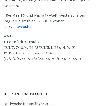
Goldflotte, waren gut – es fehlt noch ein wenig die
Konstanz.“
49er, 49erFX und Nacra 17-Weltmeisterschaften
Cagliari, Sardinien | 7. - 12. Oktober
>>
Eventwebsite
49er
1. Botin/Trittel Paul 73
(2/1/7/7/10/4/(14)/3/2/1/5/1/(18)/14/2/12)
19. Prettner/Flachberger 154
(17/3/6/4/5/12/11/3/23/23/2/6/(25)/17/22/9)
JUGEND & LEISTUNGSSPORT
Optiwoche für Anfänger 2026