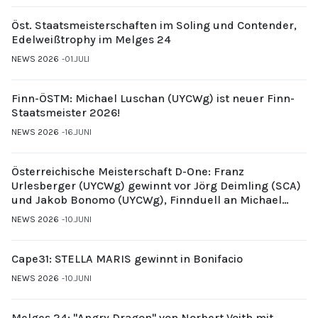
Öst. Staatsmeisterschaften im Soling und Contender,
Edelweißtrophy im Melges 24
NEWS 2026
01.JULI
Finn-ÖSTM: Michael Luschan (UYCWg) ist neuer Finn-
Staatsmeister 2026!
NEWS 2026
16.JUNI
Österreichische Meisterschaft D-One: Franz
Urlesberger (UYCWg) gewinnt vor Jörg Deimling (SCA)
und Jakob Bonomo (UYCWg), Finnduell an Michael
Gubi (UYCMo)
NEWS 2026
10.JUNI
Cape31: STELLA MARIS gewinnt in Bonifacio
NEWS 2026
10.JUNI
Melges 24: "Angry Dragon" von Norbert Voith mit