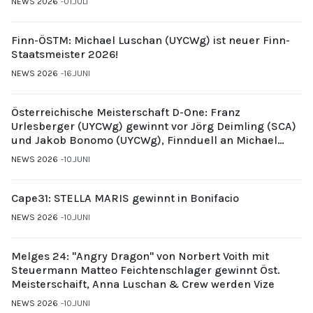
NEWS 2026
01.JULI
Finn-ÖSTM: Michael Luschan (UYCWg) ist neuer Finn-
Staatsmeister 2026!
NEWS 2026
16.JUNI
Österreichische Meisterschaft D-One: Franz
Urlesberger (UYCWg) gewinnt vor Jörg Deimling (SCA)
und Jakob Bonomo (UYCWg), Finnduell an Michael
Gubi (UYCMo)
NEWS 2026
10.JUNI
Cape31: STELLA MARIS gewinnt in Bonifacio
NEWS 2026
10.JUNI
Melges 24: "Angry Dragon" von Norbert Voith mit
Steuermann Matteo Feichtenschlager gewinnt Öst.
Meisterschaift, Anna Luschan & Crew werden Vize
NEWS 2026
10.JUNI