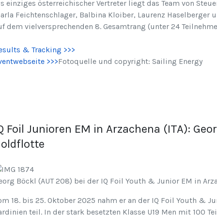
ls einziges österreichischer Vertreter liegt das Team von Ste
arla Feichtenschlager, Balbina Kloiber, Laurenz Haselberger 
uf dem vielversprechenden 8. Gesamtrang (unter 24 Teilnehme
esults & Tracking >>>
ventwebseite >>>
Fotoquelle und copyright: Sailing Energy
Q Foil Junioren EM in Arzachena (ITA): Geo
oldflotte
eorg Böckl (AUT 208) bei der IQ Foil Youth & Junior EM in Arzac
om 18. bis 25. Oktober 2025 nahm er an der IQ Foil Youth & Ju
ardinien teil. In der stark besetzten Klasse U19 Men mit 100 T