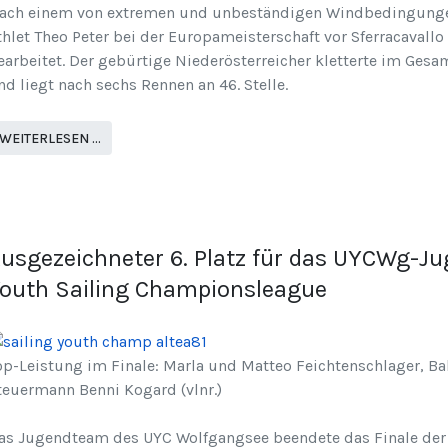
ach einem von extremen und unbeständigen Windbedingungen 
thlet Theo Peter bei der Europameisterschaft vor Sferracavallo
earbeitet. Der gebürtige Niederösterreicher kletterte im Ges
nd liegt nach sechs Rennen an 46. Stelle.
WEITERLESEN …
usgezeichneter 6. Platz für das UYCWg-Ju
outh Sailing Championsleague
op-Leistung im Finale: Marla und Matteo Feichtenschlager, Ba
teuermann Benni Kogard (vlnr.)
as Jugendteam des UYC Wolfgangsee beendete das Finale der