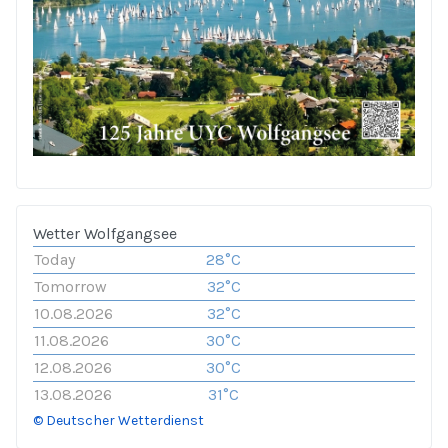
Wetter Wolfgangsee
Today
28°C
Tomorrow
32°C
10.08.2026
32°C
11.08.2026
30°C
12.08.2026
30°C
13.08.2026
31°C
© Deutscher Wetterdienst