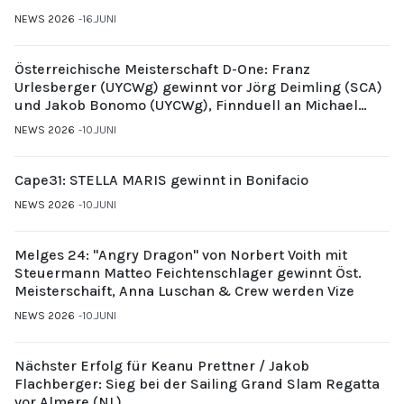
NEWS 2026
16.JUNI
Österreichische Meisterschaft D-One: Franz
Urlesberger (UYCWg) gewinnt vor Jörg Deimling (SCA)
und Jakob Bonomo (UYCWg), Finnduell an Michael
Gubi (UYCMo)
NEWS 2026
10.JUNI
Cape31: STELLA MARIS gewinnt in Bonifacio
NEWS 2026
10.JUNI
Melges 24: "Angry Dragon" von Norbert Voith mit
Steuermann Matteo Feichtenschlager gewinnt Öst.
Meisterschaift, Anna Luschan & Crew werden Vize
NEWS 2026
10.JUNI
Nächster Erfolg für Keanu Prettner / Jakob
Flachberger: Sieg bei der Sailing Grand Slam Regatta
vor Almere (NL)