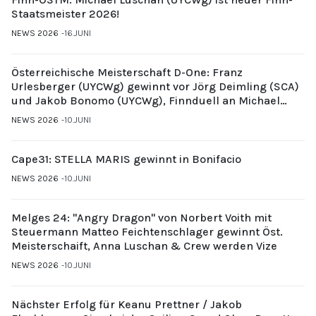
Staatsmeister 2026!
NEWS 2026
16.JUNI
Österreichische Meisterschaft D-One: Franz
Urlesberger (UYCWg) gewinnt vor Jörg Deimling (SCA)
und Jakob Bonomo (UYCWg), Finnduell an Michael
Gubi (UYCMo)
NEWS 2026
10.JUNI
Cape31: STELLA MARIS gewinnt in Bonifacio
NEWS 2026
10.JUNI
Melges 24: "Angry Dragon" von Norbert Voith mit
Steuermann Matteo Feichtenschlager gewinnt Öst.
Meisterschaift, Anna Luschan & Crew werden Vize
NEWS 2026
10.JUNI
Nächster Erfolg für Keanu Prettner / Jakob