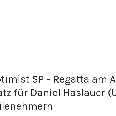
timist SP - Regatta am At
atz für Daniel Haslauer (
ilenehmern