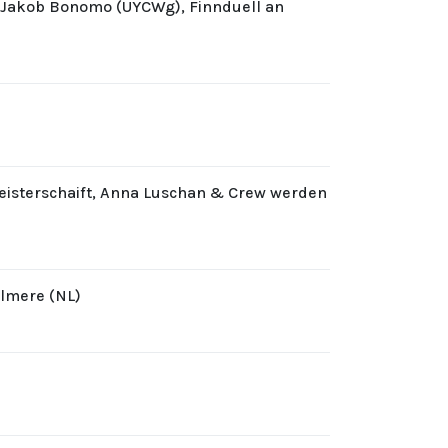
d Jakob Bonomo (UYCWg), Finnduell an
eisterschaift, Anna Luschan & Crew werden
Almere (NL)