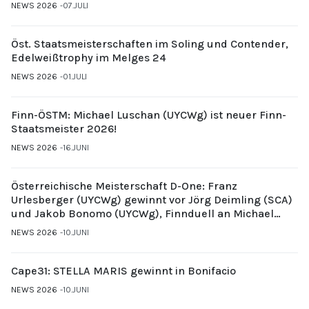
NEWS 2026
07.JULI
Öst. Staatsmeisterschaften im Soling und Contender,
Edelweißtrophy im Melges 24
NEWS 2026
01.JULI
Finn-ÖSTM: Michael Luschan (UYCWg) ist neuer Finn-
Staatsmeister 2026!
NEWS 2026
16.JUNI
Österreichische Meisterschaft D-One: Franz
Urlesberger (UYCWg) gewinnt vor Jörg Deimling (SCA)
und Jakob Bonomo (UYCWg), Finnduell an Michael
Gubi (UYCMo)
NEWS 2026
10.JUNI
Cape31: STELLA MARIS gewinnt in Bonifacio
NEWS 2026
10.JUNI