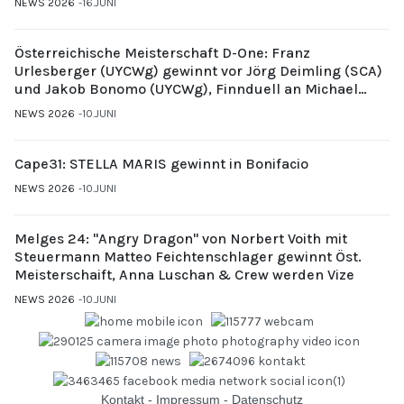
NEWS 2026
16.JUNI
Österreichische Meisterschaft D-One: Franz
Urlesberger (UYCWg) gewinnt vor Jörg Deimling (SCA)
und Jakob Bonomo (UYCWg), Finnduell an Michael
Gubi (UYCMo)
NEWS 2026
10.JUNI
Cape31: STELLA MARIS gewinnt in Bonifacio
NEWS 2026
10.JUNI
Melges 24: "Angry Dragon" von Norbert Voith mit
Steuermann Matteo Feichtenschlager gewinnt Öst.
Meisterschaift, Anna Luschan & Crew werden Vize
NEWS 2026
10.JUNI
Kontakt
-
Impressum
-
Datenschutz