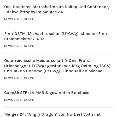
Öst. Staatsmeisterschaften im Soling und Contender,
Edelweißtrophy im Melges 24
NEWS 2026
01.JULI
Finn-ÖSTM: Michael Luschan (UYCWg) ist neuer Finn-
Staatsmeister 2026!
NEWS 2026
16.JUNI
Österreichische Meisterschaft D-One: Franz
Urlesberger (UYCWg) gewinnt vor Jörg Deimling (SCA)
und Jakob Bonomo (UYCWg), Finnduell an Michael
Gubi (UYCMo)
NEWS 2026
10.JUNI
Cape31: STELLA MARIS gewinnt in Bonifacio
NEWS 2026
10.JUNI
Melges 24: "Angry Dragon" von Norbert Voith mit