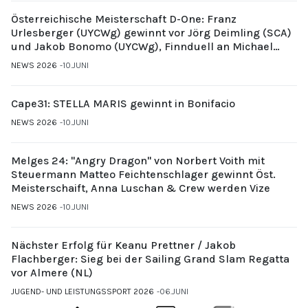
Österreichische Meisterschaft D-One: Franz
Urlesberger (UYCWg) gewinnt vor Jörg Deimling (SCA)
und Jakob Bonomo (UYCWg), Finnduell an Michael
Gubi (UYCMo)
NEWS 2026
10.JUNI
Cape31: STELLA MARIS gewinnt in Bonifacio
NEWS 2026
10.JUNI
Melges 24: "Angry Dragon" von Norbert Voith mit
Steuermann Matteo Feichtenschlager gewinnt Öst.
Meisterschaift, Anna Luschan & Crew werden Vize
NEWS 2026
10.JUNI
Nächster Erfolg für Keanu Prettner / Jakob
Flachberger: Sieg bei der Sailing Grand Slam Regatta
vor Almere (NL)
JUGEND- UND LEISTUNGSSPORT 2026
06.JUNI