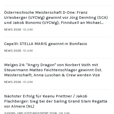
Österreichische Meisterschaft D-One: Franz
Urlesberger (UYCWg) gewinnt vor Jörg Deimling (SCA)
und Jakob Bonomo (UYCWg), Finnduell an Michael
Gubi (UYCMo)
NEWS 2026
10.JUNI
Cape31: STELLA MARIS gewinnt in Bonifacio
NEWS 2026
10.JUNI
Melges 24: "Angry Dragon" von Norbert Voith mit
Steuermann Matteo Feichtenschlager gewinnt Öst.
Meisterschaift, Anna Luschan & Crew werden Vize
NEWS 2026
10.JUNI
Nächster Erfolg für Keanu Prettner / Jakob
Flachberger: Sieg bei der Sailing Grand Slam Regatta
vor Almere (NL)
JUGEND- UND LEISTUNGSSPORT 2026
06.JUNI