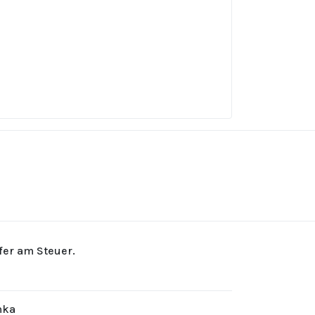
rfer am Steuer.
hka