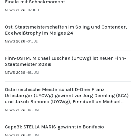
Finale mit Schockmoment
NEWS 2026
07.JULI
Öst. Staatsmeisterschaften im Soling und Contender,
Edelweißtrophy im Melges 24
NEWS 2026
01.JULI
Finn-ÖSTM: Michael Luschan (UYCWg) ist neuer Finn-
Staatsmeister 2026!
NEWS 2026
16.JUNI
Österreichische Meisterschaft D-One: Franz
Urlesberger (UYCWg) gewinnt vor Jörg Deimling (SCA)
und Jakob Bonomo (UYCWg), Finnduell an Michael
Gubi (UYCMo)
NEWS 2026
10.JUNI
Cape31: STELLA MARIS gewinnt in Bonifacio
NEWS 2026
10.JUNI