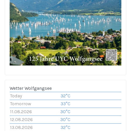
Wetter Wolfgangsee
Today
32°C
Tomorrow
33°C
11.08.2026
30°C
12.08.2026
30°C
13.08.2026
32°C