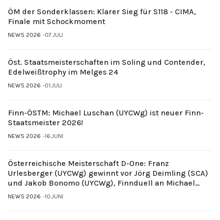
ÖM der Sonderklassen: Klarer Sieg für S118 - CIMA,
Finale mit Schockmoment
NEWS 2026
07.JULI
Öst. Staatsmeisterschaften im Soling und Contender,
Edelweißtrophy im Melges 24
NEWS 2026
01.JULI
Finn-ÖSTM: Michael Luschan (UYCWg) ist neuer Finn-
Staatsmeister 2026!
NEWS 2026
16.JUNI
Österreichische Meisterschaft D-One: Franz
Urlesberger (UYCWg) gewinnt vor Jörg Deimling (SCA)
und Jakob Bonomo (UYCWg), Finnduell an Michael
Gubi (UYCMo)
NEWS 2026
10.JUNI