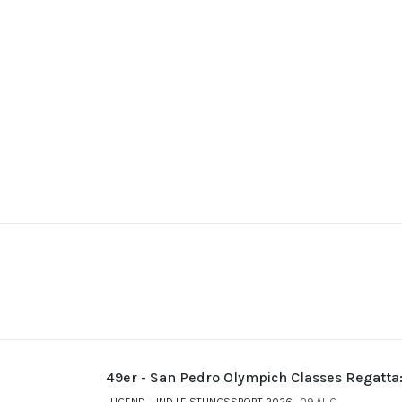
49er - San Pedro Olympich Classes Regatta
JUGEND- UND LEISTUNGSSPORT 2026
09.AUG.