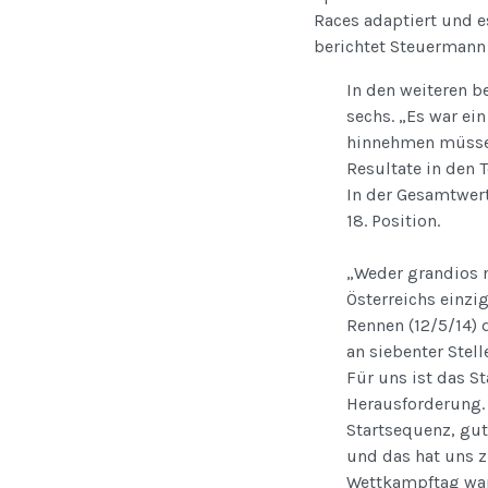
Races adaptiert und e
berichtet Steuermann 
In den weiteren b
sechs. „Es war ei
hinnehmen müssen.
Resultate in den T
In der Gesamtwer
18. Position.
„Weder grandios 
Österreichs einzi
Rennen (12/5/14) 
an siebenter Stel
Für uns ist das St
Herausforderung. 
Startsequenz, gut
und das hat uns z
Wettkampftag war 