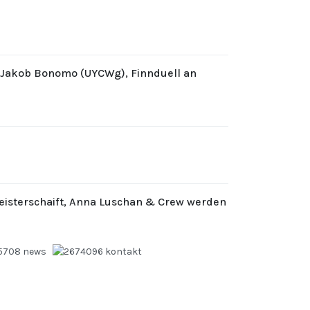
d Jakob Bonomo (UYCWg), Finnduell an
eisterschaift, Anna Luschan & Crew werden