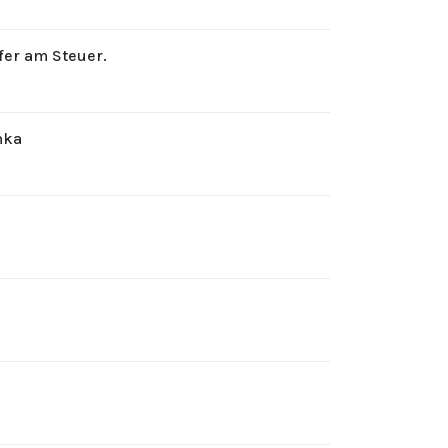
rfer am Steuer.
hka