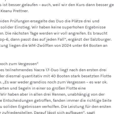
s ist besser gelaufen – auch, weil wir den Kurs dann besser g
Keanu Prettner.
eiden Prüfungen ersegelte das Duo die Plätze drei und
n solider Einstieg. Wir haben keine superhohen Ergebnisse
 Die nächsten Tage werden wir voll angreifen. Es braucht
op-6, dann passt das auf jeden Fall“, ergänzt der Salzburger.
tung liegen die WM-Zwölften von 2024 unter 84 Booten an
noch zum Vergessen“
ges teilnehmendes Nacra 17-Duo liegt nach den ersten drei
der diesmal quantitativ mit 40 Booten stark besetzten Flotte
le. „Es war weder grandios noch zum Vergessen – es war ok.
arten und Segeln in einer so großen Flotte eine
Wir haben aber in allen drei Rennen, unabhängig von der
e Entscheidungen getroffen, fanden immer die richtige Seite
u soliden Ergebnissen verholfen. Die Leistung für den ersten
zufriedenstellen. Darauf lässt sich aufbauen“, sagt