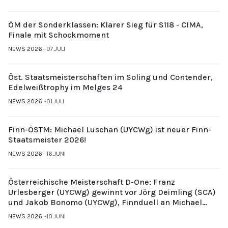
ÖM der Sonderklassen: Klarer Sieg für S118 - CIMA,
Finale mit Schockmoment
NEWS 2026
07.JULI
Öst. Staatsmeisterschaften im Soling und Contender,
Edelweißtrophy im Melges 24
NEWS 2026
01.JULI
Finn-ÖSTM: Michael Luschan (UYCWg) ist neuer Finn-
Staatsmeister 2026!
NEWS 2026
16.JUNI
Österreichische Meisterschaft D-One: Franz
Urlesberger (UYCWg) gewinnt vor Jörg Deimling (SCA)
und Jakob Bonomo (UYCWg), Finnduell an Michael
Gubi (UYCMo)
NEWS 2026
10.JUNI