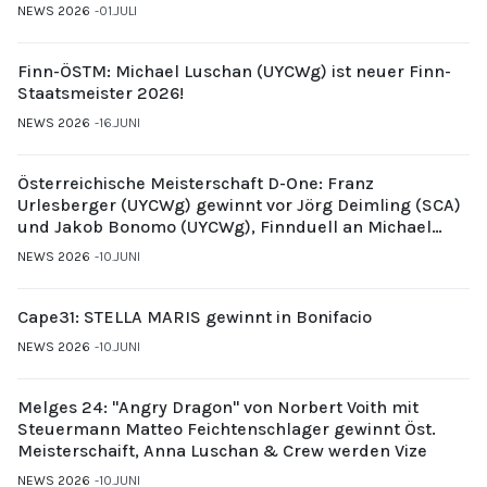
NEWS 2026
01.JULI
Finn-ÖSTM: Michael Luschan (UYCWg) ist neuer Finn-
Staatsmeister 2026!
NEWS 2026
16.JUNI
Österreichische Meisterschaft D-One: Franz
Urlesberger (UYCWg) gewinnt vor Jörg Deimling (SCA)
und Jakob Bonomo (UYCWg), Finnduell an Michael
Gubi (UYCMo)
NEWS 2026
10.JUNI
Cape31: STELLA MARIS gewinnt in Bonifacio
NEWS 2026
10.JUNI
Melges 24: "Angry Dragon" von Norbert Voith mit
Steuermann Matteo Feichtenschlager gewinnt Öst.
Meisterschaift, Anna Luschan & Crew werden Vize
NEWS 2026
10.JUNI