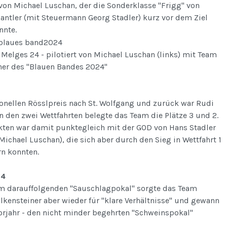
von Michael Luschan, der die Sonderklasse "Frigg" von
antler (mit Steuermann Georg Stadler) kurz vor dem Ziel
nnte.
- Melges 24 - pilotiert von Michael Luschan (links) mit Team
er des "Blauen Bandes 2024"
onellen Rösslpreis nach St. Wolfgang und zurück war Rudi
In den zwei Wettfahrten belegte das Team die Plätze 3 und 2.
ten war damit punktegleich mit der GOD von Hans Stadler
ichael Luschan), die sich aber durch den Sieg in Wettfahrt 1
rn konnten.
24
m darauffolgenden "Sauschlagpokal" sorgte das Team
kensteiner aber wieder für "klare Verhältnisse" und gewann
Vorjahr - den nicht minder begehrten "Schweinspokal"