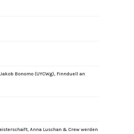
d Jakob Bonomo (UYCWg), Finnduell an
eisterschaift, Anna Luschan & Crew werden