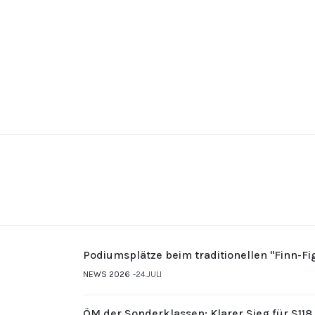
Podiumsplätze beim traditionellen "Finn-F
NEWS 2026
24.JULI
ÖM der Sonderklassen: Klarer Sieg für S11