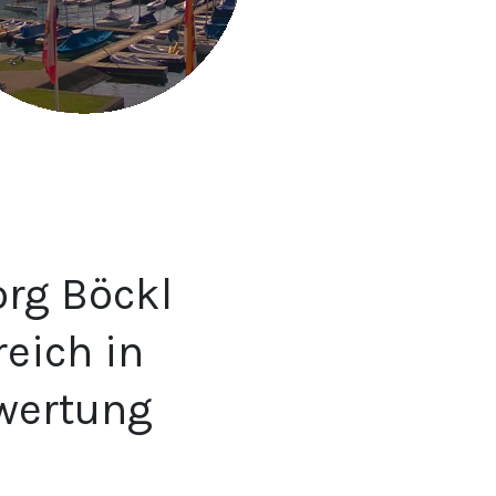
org Böckl
reich in
nwertung