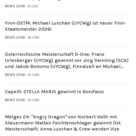
NEWS 2026
01.JULI
Finn-ÖSTM: Michael Luschan (UYCWg) ist neuer Finn-
Staatsmeister 2026!
NEWS 2026
16.JUNI
Österreichische Meisterschaft D-One: Franz
Urlesberger (UYCWg) gewinnt vor Jörg Deimling (SCA)
und Jakob Bonomo (UYCWg), Finnduell an Michael
Gubi (UYCMo)
NEWS 2026
10.JUNI
Cape31: STELLA MARIS gewinnt in Bonifacio
NEWS 2026
10.JUNI
Melges 24: "Angry Dragon" von Norbert Voith mit
Steuermann Matteo Feichtenschlager gewinnt Öst.
Meisterschaift, Anna Luschan & Crew werden Vize