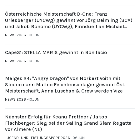
Österreichische Meisterschaft D-One: Franz
Urlesberger (UYCWg) gewinnt vor Jörg Deimling (SCA)
und Jakob Bonomo (UYCWg), Finnduell an Michael
Gubi (UYCMo)
NEWS 2026
10.JUNI
Cape31: STELLA MARIS gewinnt in Bonifacio
NEWS 2026
10.JUNI
Melges 24: "Angry Dragon" von Norbert Voith mit
Steuermann Matteo Feichtenschlager gewinnt Öst.
Meisterschaift, Anna Luschan & Crew werden Vize
NEWS 2026
10.JUNI
Nächster Erfolg für Keanu Prettner / Jakob
Flachberger: Sieg bei der Sailing Grand Slam Regatta
vor Almere (NL)
JUGEND- UND LEISTUNGSSPORT 2026
06.JUNI